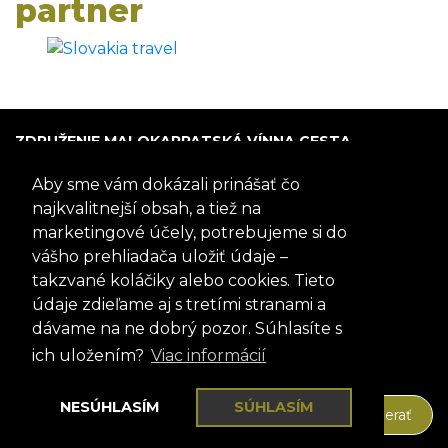
partner
ZDRUŽENIE MALOKARPATSKÁ VÍNNA CESTA
P.O. Box 005
Aby sme vám dokázali prinášať čo
900 01 Modra
Slovensko
najkvalitnejší obsah, a tiež na
marketingové účely, potrebujeme si do
IČO: 317 69 489
vášho prehliadača uložiť údaje –
DIČ:202 0988 706
takzvané koláčiky alebo cookies. Tieto
+421 905 467 745
mvc@mvc.sk
údaje zdieľame aj s tretími stranami a
FACEBOOK
dávame na ne dobrý pozor. Súhlasíte s
Sledujte nás aj na našom profile
ich uložením?
Viac informácií
Pozrieť si profil
NEWSLETTER
NESÚHLASÍM
SÚHLASÍM
Odoberať