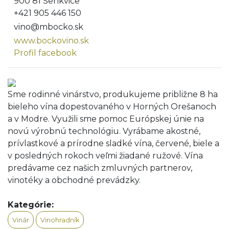
900 81 Šenkvice
+421 905 446 150
vino@mbocko.sk
www.bockovino.sk
Profil facebook
Sme rodinné vinárstvo, produkujeme približne 8 ha
bieleho vína dopestovaného v Horných Orešanoch
a v Modre. Využili sme pomoc Európskej únie na
novú výrobnú technológiu. Vyrábame akostné,
prívlastkové a prírodne sladké vína, červené, biele a
v posledných rokoch veľmi žiadané ružové. Vína
predávame cez našich zmluvných partnerov,
vinotéky a obchodné prevádzky.
Kategórie:
Vinár
Vinohradník