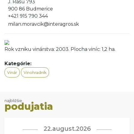
J. Rášu 793
900 86 Budmerice
+421 915 790 344
milan.moravcik@interagros.sk
Rok vzniku vinárstva: 2003. Plocha viníc: 1,2 ha.
Kategórie:
Vinár
Vinohradník
najbližšie
podujatia
22.august.2026