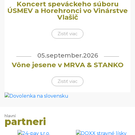
Koncert speváckeho súboru
ÚSMEV a Horehronci vo Vinárstve
Vlašič
Zistiť viac
05.september.2026
Vône jesene v MRVA & STANKO
Zistiť viac
hlavní
partneri