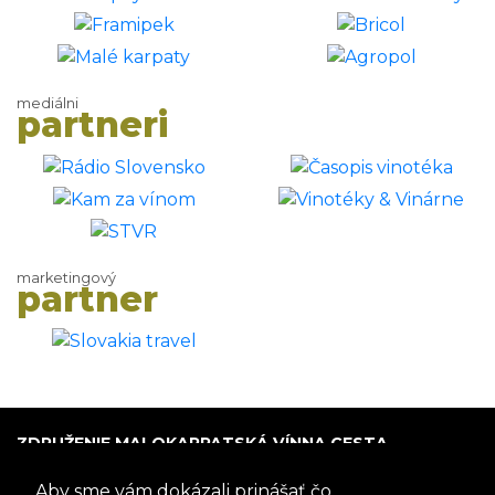
mediálni
partneri
marketingový
partner
ZDRUŽENIE MALOKARPATSKÁ VÍNNA CESTA
P.O. Box 005
Aby sme vám dokázali prinášať čo
900 01 Modra