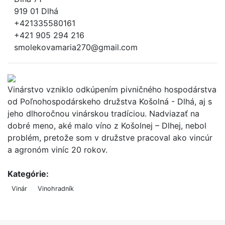
919 01 Dlhá
+421335580161
+421 905 294 216
smolekovamaria270@gmail.com
Vinárstvo vzniklo odkúpením pivničného hospodárstva
od Poľnohospodárskeho družstva Košolná - Dlhá, aj s
jeho dlhoročnou vinárskou tradíciou. Nadviazať na
dobré meno, aké malo víno z Košolnej – Dlhej, nebol
problém, pretože som v družstve pracoval ako vincúr
a agronóm viníc 20 rokov.
Kategórie:
Vinár
Vinohradník