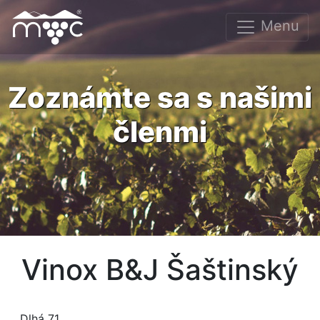
Menu
Zoznámte sa s našimi
členmi
Vinox B&J Šaštinský
Dlhá 71