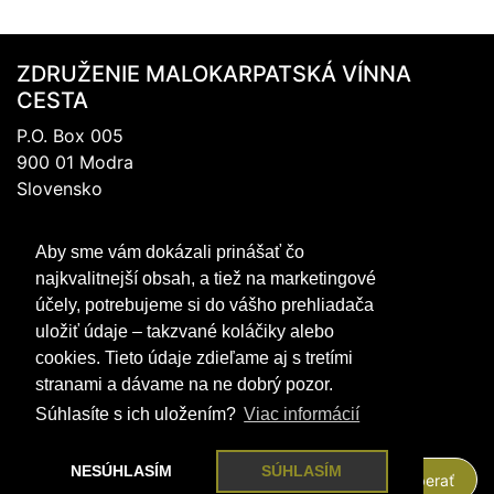
ZDRUŽENIE MALOKARPATSKÁ VÍNNA
CESTA
P.O. Box 005
900 01 Modra
Slovensko
IČO: 317 69 489
Aby sme vám dokázali prinášať čo
DIČ:202 0988 706
najkvalitnejší obsah, a tiež na marketingové
+421 905 467 745
účely, potrebujeme si do vášho prehliadača
mvc@mvc.sk
uložiť údaje – takzvané koláčiky alebo
FACEBOOK
cookies. Tieto údaje zdieľame aj s tretími
Sledujte nás aj na našom profile
stranami a dávame na ne dobrý pozor.
Pozrieť si profil
Súhlasíte s ich uložením?
Viac informácií
NEWSLETTER
NESÚHLASÍM
SÚHLASÍM
Odoberať