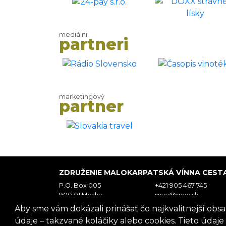
mediálni
partneri
marketingový
partner
ZDRUŽENIE MALOKARPATSKÁ VÍNNA CEST
P.O. Box 005
+421 905 467 745
900 01 Modra
mvc@mvc.sk
Slovensko
Aby sme vám dokázali prinášať čo najkvalitnejší obsa
údaje – takzvané koláčiky alebo cookies. Tieto údaje 
IČO: 317 69 489