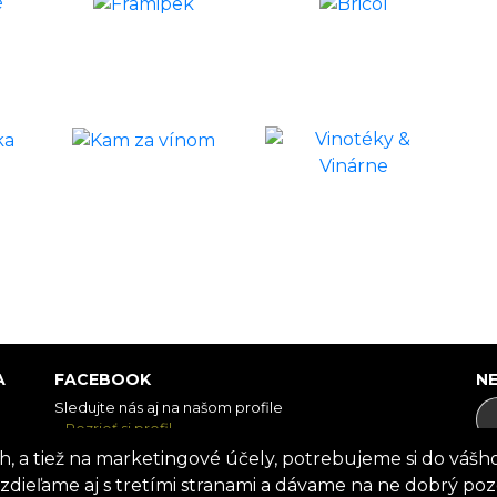
A
FACEBOOK
N
Sledujte nás aj na našom profile
Pozrieť si profil
h, a tiež na marketingové účely, potrebujeme si do vášho
zdieľame aj s tretími stranami a dávame na ne dobrý pozo