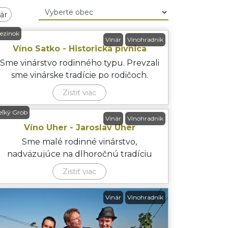
ár
ezinok
Vinár
Vinohradník
Víno Satko - Historická pivnica
Sme vinárstvo rodinného typu. Prevzali
sme vinárske tradície po rodičoch.
Vinárstvo sa nachádza v hi
Zistiť viac
eľký Grob
Vinár
Vinohradník
Víno Uher - Jaroslav Uher
Sme malé rodinné vinárstvo,
nadväzujúce na dlhoročnú tradíciu
výroby vína našich predkov. Vinárstvo
Zistiť viac
Vinár
Vinohradník