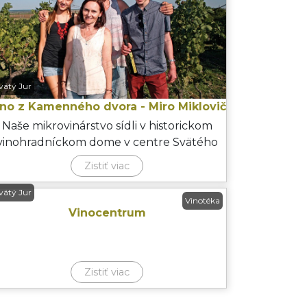
vätý Jur
íno z Kamenného dvora - Miro Miklovič
Naše mikrovinárstvo sídli v historickom
vinohradníckom dome v centre Svätého
Jura. Zameriavame sa na
Zistiť viac
vätý Jur
Vinotéka
Vinocentrum
Zistiť viac