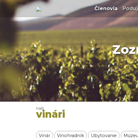
Členovia
(curren
Poduj
Zoz
naši
vinári
Vinár
Vinohradník
Ubytovanie
Múzeu