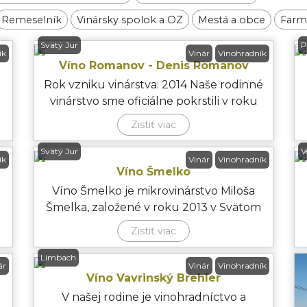
Remeselník
Vinársky spolok a OZ
Mestá a obce
Farm
Svätý Jur
P
ík
Vinár
Vinohradník
Víno Romanov - Denis Romanov
Rok vzniku vinárstva: 2014 Naše rodinné
vinárstvo sme oficiálne pokrstili v roku
2014, pričom výrob
Zistiť viac
Svätý Jur
V
ík
Vinár
Vinohradník
Víno Šmelko
Víno Šmelko je mikrovinárstvo Miloša
Šmelka, založené v roku 2013 v Svätom
Jure. Snažím sa vyrábať v
Zistiť viac
Limbach
ár
Vinár
Vinohradník
Víno Vavrinský Brehler
V našej rodine je vinohradníctvo a