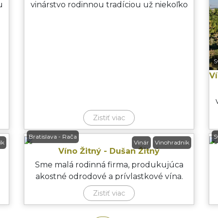
u
vinárstvo rodinnou tradíciou už niekoľko
generácií. Sme desiatou
S
V
Zistiť viac
Bratislava - Rača
S
ík
Vinár
Vinohradník
Víno Žitný - Dušan Žitný
Sme malá rodinná firma, produkujúca
akostné odrodové a prívlastkové vína.
Rok vzniku vinárstva: 1998
Zistiť viac