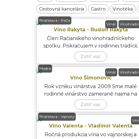
Cestovná kancelária
Gastro
Vinotéka
Bratislava - Rača
Vinár
Vinohradn
Víno Rakyta - Rudolf Rakyta
Člen Račianskeho vinohradníckeho
spolku. Pokračujem v rodinnej tradícii,
vyrábam víno z vlastných vi
Zistiť viac
Modra
Vinár
Vinohradn
Víno Šimonovič
Rok vzniku vinárstva: 2009 Sme malé
rodinné vinárstvo zamerané najmä na
produkciu predikátnych biel
Zistiť viac
Bratislava - Vajnory
Vin
Víno Valenta - Vladimír Valenta
Ročná produkcia vína vo vajnorskej a