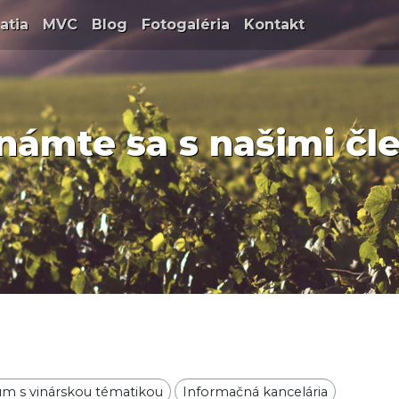
t)
atia
(current)
MVC
(current)
Blog
(current)
Fotogaléria
(current)
Kontakt
(current)
námte sa s našimi čl
m s vinárskou tématikou
Informačná kancelária