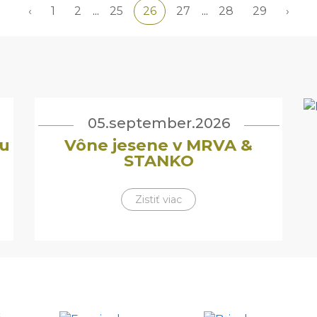
‹
1
2
...
25
26
27
...
28
29
›
05.september.2026
u
Vône jesene v MRVA &
STANKO
Zistiť viac