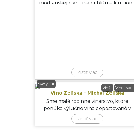
modranskej pivnici sa približuje k milión
litrov, z ktorých vä
Zistiť viac
Svätý Jur
Vinár
Vinohradn
Víno Zeliska - Michal Zeliska
Sme malé rodinné vinárstvo, ktoré
ponúka výlučne vína dopestované v
okolí Svätého Jura. Nevieme pres
Zistiť viac