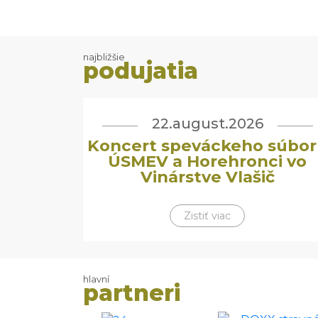
najbližšie
podujatia
22.august.2026
Koncert speváckeho súbor
ÚSMEV a Horehronci vo
Vinárstve Vlašič
Zistiť viac
hlavní
partneri