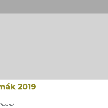
mák 2019
Pezinok