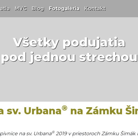
t)
atia
(current)
MVC
(current)
Blog
(current)
Fotogaléria
(current)
Kontakt
(current)
Všetky podujatia
pod jednou strechou
®
a sv. Urbana
na Zámku Ši
®
pivnice na sv. Urbana
2019 v priestoroch Zámku Šimák 