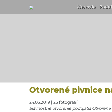
Členovia
(curren
Poduj
Otvorené pivnice n
24.05.2019 | 25 fotografií
Slávnostné otvorenie podujatia Otvorené 