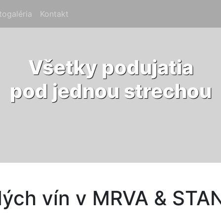
rent)
togaléria
(current)
Kontakt
(current)
Všetky podujatia
pod jednou strechou
dých vín v MRVA & STA