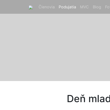
Členovia
(current)
Podujatia
(current)
MVC
(current)
Blog
(cur
Fo
Deň mla