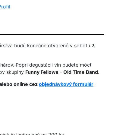
Profil
nárstva budú konečne otvorené v sobotu
7.
hárov. Popri degustácii vín budete môcť
ov skupiny
Funny Fellows – Old Time Band
.
lebo online cez
objednávkový formulár
.
niek je limitovaný na 200 ks.