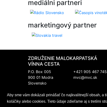
mediálni
partneri
marketingový
partner
ZDRUŽENIE MALOKARPATSKÁ
VÍNNA CESTA
P.O. Box 005
+421 905 467 745
900 01 Modra
mvc@mvc.sk
Slovensko
IČO: 317 69 489
Aby sme vám dokázali prinášať čo najkvalitnejší obsah, a t
DIČ:202 0988 706
koláčiky alebo cookies. Tieto údaje zdieľame aj s tretími 