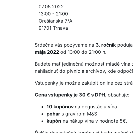
07.05.2022
13:00 - 21:00
Orešianska 7/A
91701 Trnava
Srdečne vás pozývame na
3. ročník
poduja
mája 2022
od 13:00 do 21:00 h.
Budete mať jedinečnú možnosť mladé vína z
nahliadnuť do pivníc a archívov, kde odpo
Vstupenky je možné zakúpiť online cez str
Cena vstupenky je 30 € s DPH
, obsahuje:
10 kupónov
na degustáciu vína
pohár
s gravírom M&S
kupón
na nákup vína v hodnote 5€.
Ďalšie degustačné kupóny si bude možné d