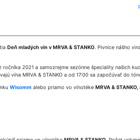
tia
Deň mladých vín v MRVA & STANKO
. Pivnice nášho vi
 ročníka 2021 a samozrejme sezónne špeciality našich kuc
čívajú vína MRVA & STANKO a od 17:00 sa započúvať do tón
ánku
Wisomm
alebo priamo vo vínotéke
MRVA & STANKO, a
okúpiť priamo vo vínotéke
MRVA & STANKO
. Počet vstupe