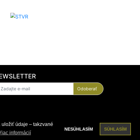
EWSLETTER
Odoberať
 uložiť údaje – takzvané
NESÚHLASÍM
SÚHLASÍM
Viac informácií