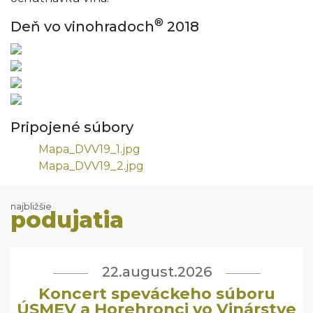
®
Deň vo vinohradoch
2018
Pripojené súbory
Mapa_DVV19_1.jpg
Mapa_DVV19_2.jpg
najbližšie
podujatia
22.august.2026
Koncert speváckeho súboru
ÚSMEV a Horehronci vo Vinárstve