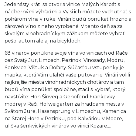
Jedenásty krát sa otvoria vinice Malých Karpát s
nádhernými výhľadmi a Vy si ich môžete vychutnať s
pohárom vína v ruke. Vinári budú ponúkať hrozno a
zároveň víno z neho vyrobené. V tento deň sa za
skvelým vinohradníckym zážitkom môžete vybrať
pešo, autom ale aj na bicykloch.
68 vinárov ponúkne svoje vína vo viniciach od Rače
cez Svätý Jur, Limbach, Pezinok, Vinosady, Modru,
Šenkvice, Vištuk a Doľany. Súčasťou vstupenky je
mapka, ktorá Vám uľahčí vaše putovanie. Vinári volili
najkrajšie miesta vinohradníckych chotárov a tam
budú vína ponúkať spoločne, stačí si vybrať, ktorý
navštívite: Hon Šinveg a Genofond Frankovky
modrej v Rači, Hofweigarten za hradbami mesta v
Svätom Jure, Hasensprung v Limbachu, Kamenica
na Starej Hore v Pezinku, pod Kalváriou v Modre,
ulička šenkvických vinárov vo vinici Kozare....