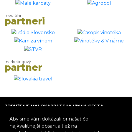
mediálni
partneri
marketingový
partner
ZDRUŽENIE MALOKARPATSKÁ VÍNNA CESTA
P.O. Box 005
Aby sme vám dokázali prinášať čo
900 01 Modra
Slovensko
najkvalitnejší obsah, a tiež na