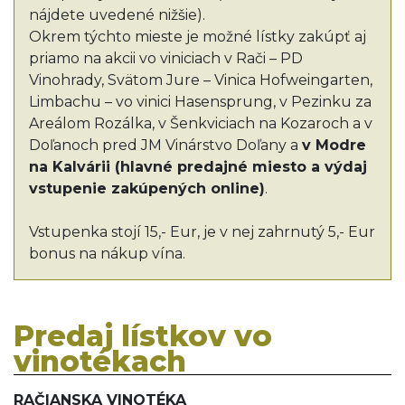
nájdete uvedené nižšie).
Okrem týchto mieste je možné lístky zakúpť aj
priamo na akcii vo viniciach v Rači – PD
Vinohrady, Svätom Jure – Vinica Hofweingarten,
Limbachu – vo vinici Hasensprung, v Pezinku za
Areálom Rozálka, v Šenkviciach na Kozaroch a v
Doľanoch pred JM Vinárstvo Doľany a
v Modre
na Kalvárii (hlavné predajné miesto a výdaj
vstupenie zakúpených online)
.
Vstupenka stojí 15,- Eur, je v nej zahrnutý 5,- Eur
bonus na nákup vína.
Predaj lístkov vo
vinotékach
RAČIANSKA VINOTÉKA