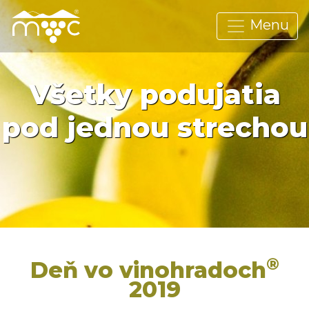
Menu
Všetky podujatia
pod jednou strechou
®
Deň vo vinohradoch
2019