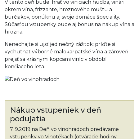
V tento deň bude hrať vo viniciach hudba, vinári
okrem vína, frizzante, hroznového muštu a
burčiakov, ponúknu aj svoje domáce špeciality.
Súčasťou vstupenky bude aj bonus na nákup vína a
hrozna.
Nenechajte si ujsť jedinečný zážitok: príďte si
vychutnať výborné malokarpatské vína a zároveň
prejsť sa krásnymi kopcami viníc v období
končiaceho leta.
Nákup vstupeniek v deň
podujatia
7. 9.2019 na Deň vo vinohradoch predávame
vstupenky vo Vinotékach (otváracie hodiny