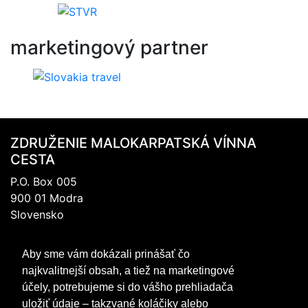
marketingový
partner
ZDRUŽENIE MALOKARPATSKÁ VÍNNA
CESTA
P.O. Box 005
900 01 Modra
Slovensko
IČO: 317 69 489
Aby sme vám dokázali prinášať čo
DIČ:202 0988 706
najkvalitnejší obsah, a tiež na marketingové
+421 905 467 745
účely, potrebujeme si do vášho prehliadača
mvc@mvc.sk
uložiť údaje – takzvané koláčiky alebo