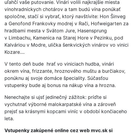
uľahčí vaše putovanie. Vinári volili najkrajšie miesta
vinohradníckych chotárov a tam budú vína ponúkať
spoločne, stačí si vybrať, ktorý navštívite: Hon Šinveg
a Genofond Frankovky modrej v Rači, Hofweigarten za
hradbami mesta v Svätom Jure, Hasensprung
v Limbachu, Kamenica na Starej Hore v Pezinku, pod
Kalváriou v Modre, ulička šenkvických vinárov vo vinici
Kozare....
V tento deň bude hrať vo viniciach hudba, vinári
okrem vína, frizzante, hroznového muštu a burčiakov,
ponúknu aj svoje domáce špeciality. Súčasťou
vstupenky bude aj bonus na nákup vína a hrozna.
Nenechajte si ujsť jedinečný zážitok: príďte si
vychutnať výborné malokarpatské vína a zároveň
prejsť sa krásnymi kopcami viníc v období končiaceho
leta.
Vstupenky zakúpené online cez web mvc.sk si