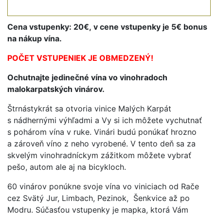
Cena vstupenky: 20
€, v cene vstupenky je 5
€ bonus
na nákup vína
.
POČET VSTUPENIEK JE OBMEDZENÝ!
Ochutnajte jedinečné vína vo vinohradoch
malokarpatských vinárov.
Štrnástykrát sa otvoria vinice Malých Karpát
s nádhernými výhľadmi a Vy si ich môžete vychutnať
s pohárom vína v ruke. Vinári budú ponúkať hrozno
a zároveň víno z neho vyrobené. V tento deň sa za
skvelým vinohradníckym zážitkom môžete vybrať
pešo, autom ale aj na bicykloch.
60 vinárov ponúkne svoje vína vo viniciach od Rače
cez Svätý Jur, Limbach, Pezinok, Šenkvice až po
Modru. Súčasťou vstupenky je mapka, ktorá Vám