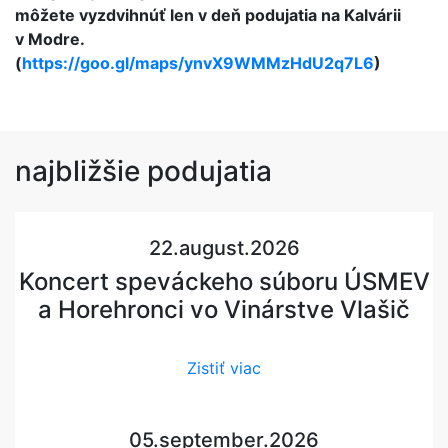
môžete vyzdvihnúť len v deň podujatia na Kalvárii
v Modre.
(
https://goo.gl/maps/ynvX9WMMzHdU2q7L6
)
najbližšie
podujatia
22.august.2026
Koncert speváckeho súboru ÚSMEV
a Horehronci vo Vinárstve Vlašič
Zistiť viac
05.september.2026