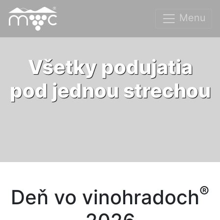
Menu
Všetky podujatia
pod jednou strechou
®
Deň vo vinohradoch