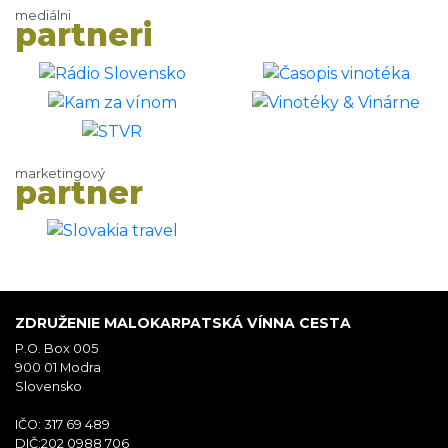
mediálni
partneri
marketingový
partner
ZDRUŽENIE MALOKARPATSKÁ VÍNNA CESTA
P.O. Box 005
900 01 Modra
Slovensko
IČO: 317 69 489
DIČ:202 0988 706