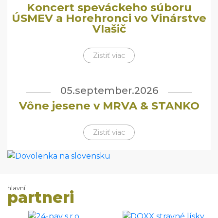
Koncert speváckeho súboru
ÚSMEV a Horehronci vo Vinárstve
Vlašič
Zistiť viac
05.september.2026
Vône jesene v MRVA & STANKO
Zistiť viac
hlavní
partneri