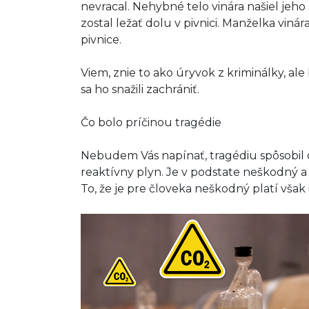
nevracal. Nehybné telo vinára našiel jeho 
zostal ležať dolu v pivnici. Manželka vin
pivnice.
Viem, znie to ako úryvok z kriminálky, ale
sa ho snažili zachrániť.
Čo bolo príčinou tragédie
Nebudem Vás napínať, tragédiu spôsobil o
reaktívny plyn. Je v podstate neškodný a
To, že je pre človeka neškodný platí však 