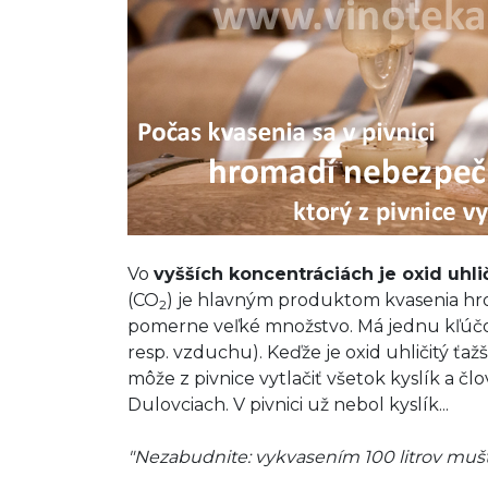
Vo
vyšších koncentráciách je oxid uhl
(CO
) je hlavným produktom kvasenia hro
2
pomerne veľké množstvo. Má jednu kľúčo
resp. vzduchu). Keďže je oxid uhličitý ťaž
môže z pivnice vytlačiť všetok kyslík a č
Dulovciach. V pivnici už nebol kyslík...
"Nezabudnite: vykvasením 100 litrov muštu