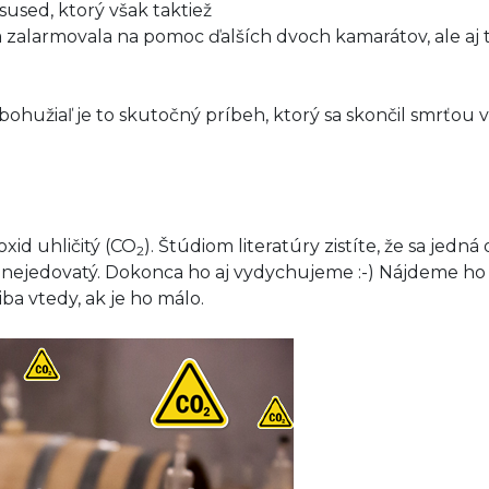
sused, ktorý však taktiež
ára zalarmovala na pomoc ďalších dvoch kamarátov, ale aj 
 bohužiaľ je to skutočný príbeh, ktorý sa skončil smrťou v
xid uhličitý (CO
). Štúdiom literatúry zistíte, že sa jedn
2
 nejedovatý. Dokonca ho aj vydychujeme :-) Nájdeme ho 
iba vtedy, ak je ho málo.