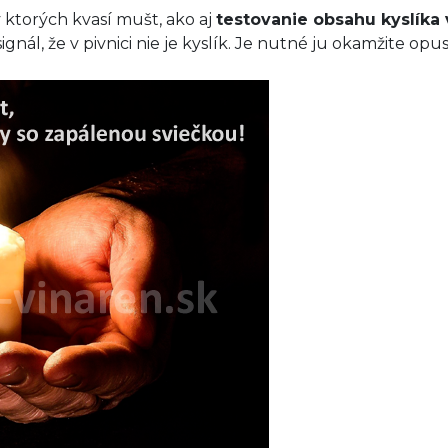
 v ktorých kvasí mušt, ako aj
testovanie obsahu kyslík
signál, že v pivnici nie je kyslík. Je nutné ju okamžite opusti