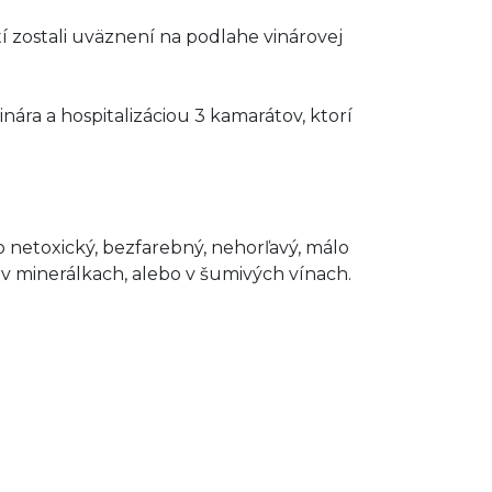
tí zostali uväznení na podlahe vinárovej
inára a hospitalizáciou 3 kamarátov, ktorí
á o netoxický, bezfarebný, nehorľavý, málo
v minerálkach, alebo v šumivých vínach.