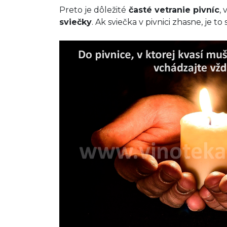
Preto je dôležité
časté vetranie pivníc
,
sviečky
. Ak sviečka v pivnici zhasne, je to 