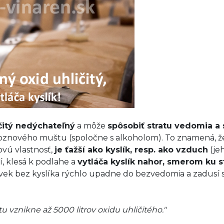
ičitý nedýchateľný
a môže
spôsobiť stratu vedomia a
znového muštu (spoločne s alkoholom). To znamená, že 
vú vlastnosť,
je ťažší ako kyslík, resp. ako vzduch
(jeh
ší, klesá k podlahe a
vytláča kyslík nahor, smerom ku s
lovek bez kyslíka rýchlo upadne do bezvedomia a zadusí s
 vznikne až 5000 litrov oxidu uhličitého."