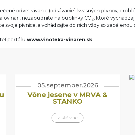
čené odvetrávanie (odsávanie) kvasných plynov, problé
alovinári, nezabudnite na bublinky CO
, ktoré vychádza
2
te svoje pivnice, a vchádzajte do nich vždy so zapálenou 
teľ portálu
www.vinoteka-vinaren.sk
05.september.2026
u
Vône jesene v MRVA &
STANKO
Zistiť viac