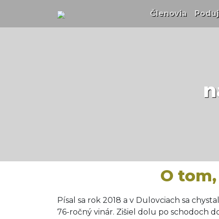
Členovia
(curren
Poduj
n
O tom,
Písal sa rok 2018 a v Dulovciach sa chysta
76-ročný vinár. Zišiel dolu po schodoch do 