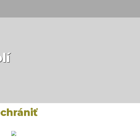
lí
chrániť