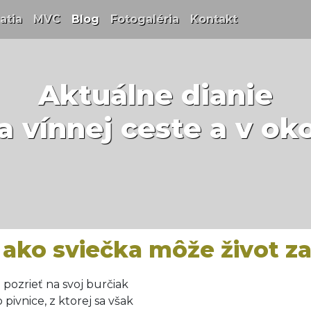
t)
atia
(current)
MVC
(current)
Blog
(current)
Fotogaléria
(current)
Kontakt
(current)
Aktuálne dianie
a vínnej ceste a v oko
 ako sviečka môže život za
l pozrieť na svoj burčiak
pivnice, z ktorej sa však