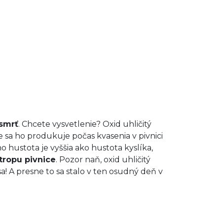
 smrť
. Chcete vysvetlenie? Oxid uhličitý
sa ho produkuje počas kvasenia v pivnici
o hustota je vyššia ako hustota kyslíka,
tropu pivnice
. Pozor naň, oxid uhličitý
a! A presne to sa stalo v ten osudný deň v