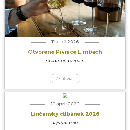
11.apríl.2026
Otvorené Pivnice Limbach
otvorené pivnice
Zistiť viac
10.apríl.2026
Linčanský džbánek 2026
výstava vín