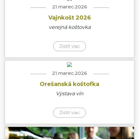
21.marec.2026
Vajnkošt 2026
verejná koštovka
Zistiť viac
21.marec.2026
Orešanská koštofka
Výstava vín
Zistiť viac