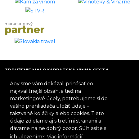
marketingový
partner
ZDRUŽENIE MALOKARPATSKÁ VÍNNA CESTA
P.O. Box 005
Aby sme vám dokázali prinášať čo
900 01 Modra
Slovensko
najkvalitnejší obsah, a tiež na
marketingové účely, potrebujeme si do
IČO: 317 69 489
vášho prehliadača uložiť údaje –
DIČ:202 0988 706
takzvané koláčiky alebo cookies. Tieto
+421 905 467 745
mvc@mvc.sk
údaje zdieľame aj s tretími stranami a
FACEBOOK
dávame na ne dobrý pozor. Súhlasíte s
Sledujte nás aj na našom profile
ich uložením?
Viac informácií
Pozrieť si profil