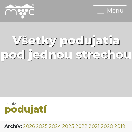
Menu
Všetky podujatia
pod jednou strechou
archív
podujatí
Archív:
2026
2025
2024
2023
2022
2021
2020
2019