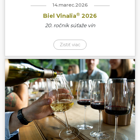
14.marec.2026
®
Biel Vinalia
2026
20. ročník súťaže vín
Zistiť viac