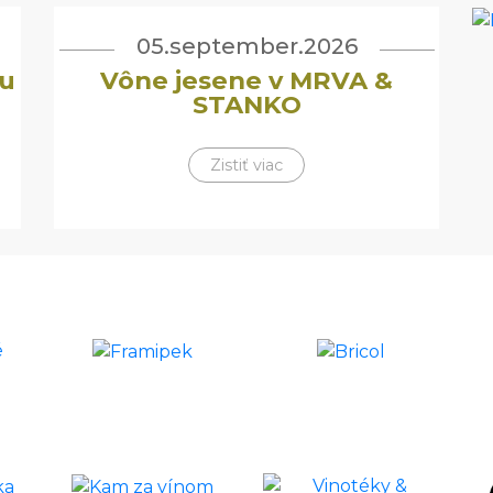
05.september.2026
u
Vône jesene v MRVA &
STANKO
Zistiť viac