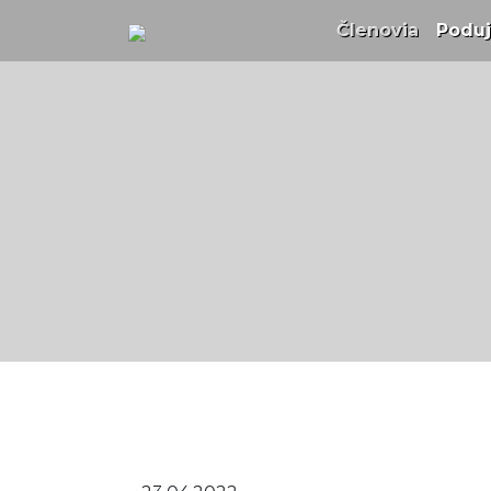
Členovia
(curren
Poduj