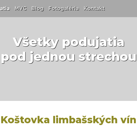
t)
atia
(current)
MVC
(current)
Blog
(current)
Fotogaléria
(current)
Kontakt
(current)
Všetky podujatia
pod jednou strechou
Koštovka limbašských vín