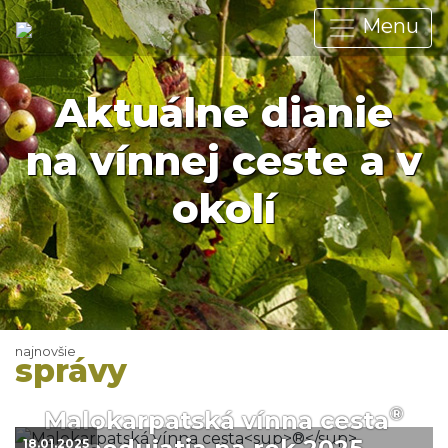
Menu
Aktuálne dianie
na vínnej ceste a v
okolí
najnovšie
správy
®
Malokarpatská vínna cesta
18.01.2025